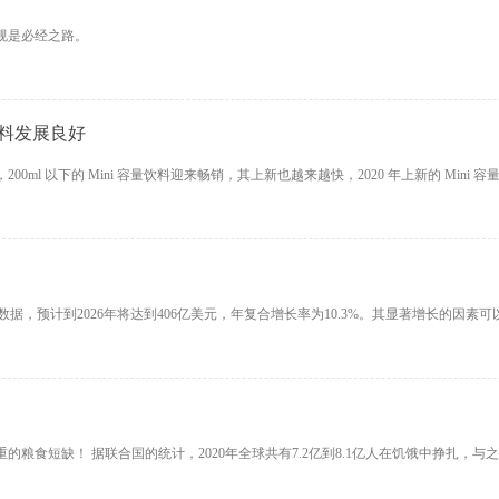
规是必经之路。
饮料发展良好
l 以下的 Mini 容量饮料迎来畅销，其上新也越来越快，2020 年上新的 Mini 
rkets的数据，预计到2026年将达到406亿美元，年复合增长率为10.3%。其显著增
粮食短缺！ 据联合国的统计，2020年全球共有7.2亿到8.1亿人在饥饿中挣扎，