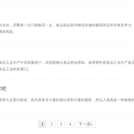
间太短，消费者一次只能购买一点，食品就会因为物流存储的麻烦而没有市场竞争力
废的风险。
食品工业生产中添加量很小，但是能够让食品更加美味。食用香料是食品工业生产食
品工业的发展[1]。
术吧
要靠大豆蛋白制成，因为其富含大量的蛋白质和少量的脂肪，所以人造肉是一种健康
1
2
3
4
下一页»