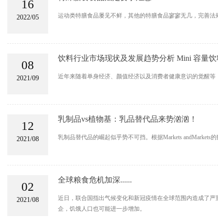
16
运动类特膳食品屡见不鲜，其他的特膳食品寥寥无几，完善法
2022/05
饮料行业市场现状及发展趋势分析 Mini 容量
08
近年来随着单身经济、颜值经济以及消费者健康意识的觉醒等，200m
2021/09
乳制品vs植物基：乳品替代品来势汹汹！
12
乳制品替代品的崛起似乎势不可挡。根据Markets andMa
2021/08
全球粮食危机加深......
02
近日，联合国指出气候变化和新冠疫情在全球范围内造成了严重的
2021/08
企，饥饿人口也可能进一步增加。