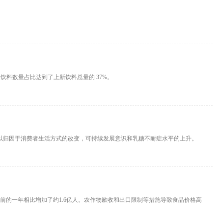
容量饮料数量占比达到了上新饮料总量的 37%。
长的因素可以归因于消费者生活方式的改变，可持续发展意识和乳糖不耐症水平的上升。
与之前的一年相比增加了约1.6亿人。农作物歉收和出口限制等措施导致食品价格高